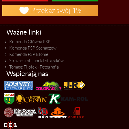

Przekaż swój 1%
Ważne linki
Komenda Główna PSP
Komenda PSP Sochaczew
Komenda PSP Błonie
Strazacki.pl - portal strażaków
Tomasz Fijołek - Fotografia
Wspierają nas