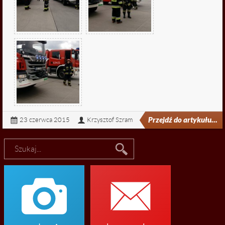

fałszywe alarmy
Przejdź do artykułu...
23 czerwca 2015
Krzysztof Szram

