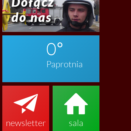
0
Paprotnia


newsletter
sala