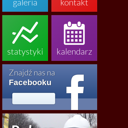
galeria
kontakt


statystyki
kalendarz

Znajdź nas na
Facebooku




2020