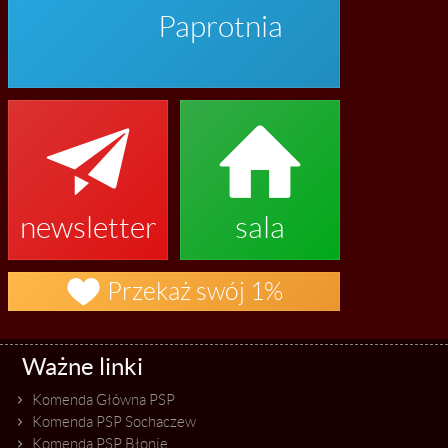
Paprotnia


newsletter
sala

Przekaż swój 1%
Ważne linki
Komenda Główna PSP
Komenda PSP Sochaczew
Komenda PSP Błonie