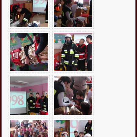

fałszywe alarmy