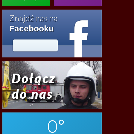

Znajdź nas na
Facebooku




2020
0