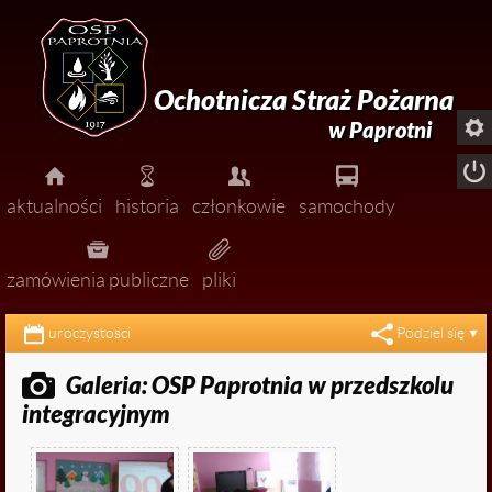
Ochotnicza Straż Pożarna

w Paprotni





aktualności
historia
członkowie
samochody




pożary
zarząd
zamówienia publiczne
pliki


miejscowe zagrożenia
dołącz do nas!
uroczystości
Podziel się

ćwiczenia

Galeria: OSP Paprotnia w przedszkolu

zawody
integracyjnym

uroczystości

ogłoszenia