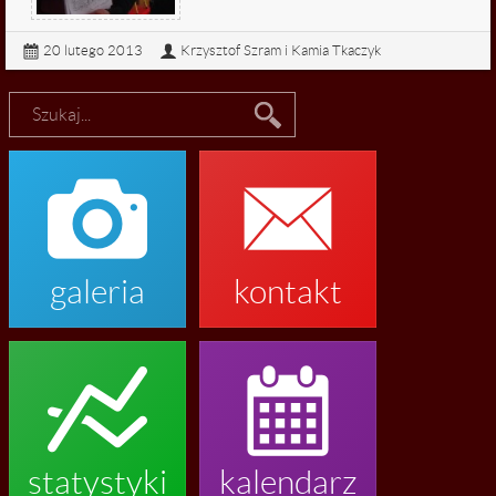
20 lutego 2013
Krzysztof Szram i Kamia Tkaczyk
Przejdź do artykułu...


galeria
kontakt


statystyki
kalendarz