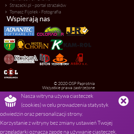
Strazacki.pl - portal strażaków
Tomasz Fijołek - Fotografia
Wspierają nas
© 2020 OSP Paprotnia
Wszystkie prawa zastrzeżone


Nasza witryna używa ciasteczek
Administrator: Mariusz Kalota
mariuszkalota@osppaprotnia.pl
(cookies) w celu prowadzenia statystyk
Wszystkie materiały zamieszczone na niniejszej
stronie podlegają ochronie praw autorskich i są
odwiedzin oraz personalizacji strony.
własnością ich autorów.
Korzystanie z witryny bez zmiany ustawień Twojej
OSP Paprotnia, ul. Kampinoska 2, 96-515 Paprotnia
przeglądarki oznacza zgodę na używanie ciasteczek.