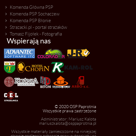
Komenda Główna PSP
Komenda PSP Sochaczew
Komenda PSP Błonie
Strazacki.pl - portal strażaków
Tomasz Fijołek - Fotografia
Wspierają nas
© 2020 OSP Paprotnia
Wszystkie prawa zastrzeżone
Administrator: Mariusz Kalota
mariuszkalota@osppaprotnia.pl
Wszystkie materiały zamieszczone na niniejszej
stronie podlegają ochronie praw autorskich i są