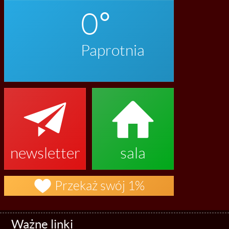
0
Paprotnia


newsletter
sala

Przekaż swój 1%
Ważne linki