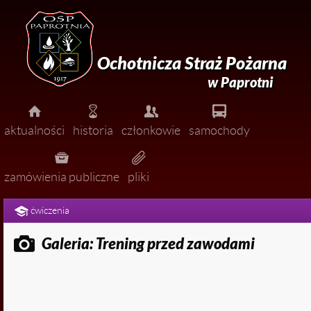
Ochotnicza Straż Pożarna
w Paprotni




aktualności
historia
członkowie
samochody




pożary
zarząd
zamówienia publiczne
pliki


miejscowe zagrożenia
dołącz do nas!
ćwiczenia

ćwiczenia

Galeria: Trening przed zawodami

zawody

uroczystości

ogłoszenia