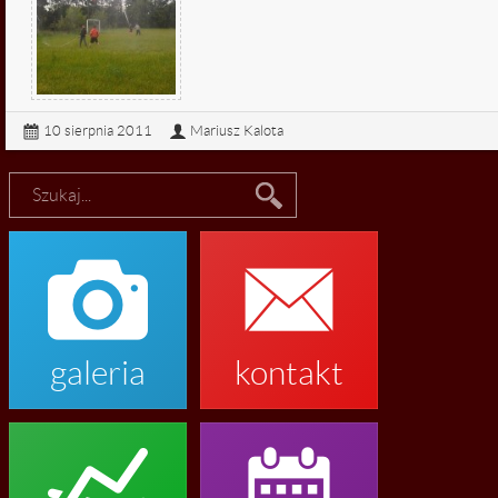
10 sierpnia 2011
Mariusz Kalota


galeria
kontakt

