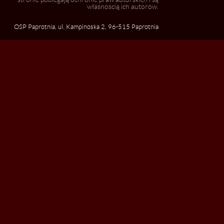
własnością ich autorów.
OSP Paprotnia, ul. Kampinoska 2, 96-515 Paprotnia