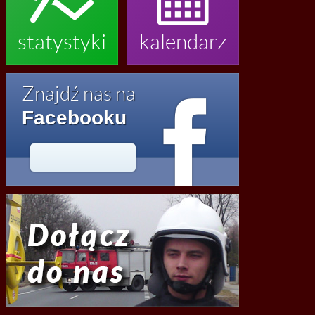
statystyki
kalendarz

Znajdź nas na
Facebooku




2020