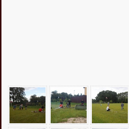

fałszywe alarmy