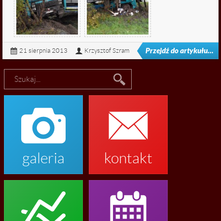
Przejdź do artykułu...
21 sierpnia 2013
Krzysztof Szram


galeria
kontakt

