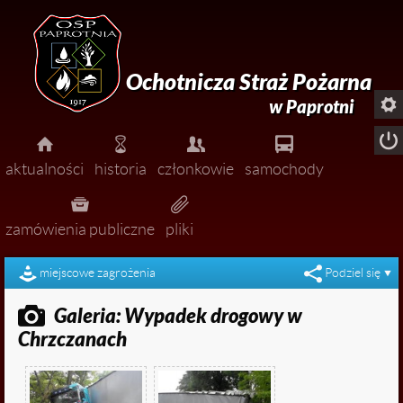
Ochotnicza Straż Pożarna

w Paprotni





aktualności
historia
członkowie
samochody




pożary
zarząd
zamówienia publiczne
pliki


miejscowe zagrożenia
dołącz do nas!
miejscowe zagrożenia
Podziel się

ćwiczenia

Galeria: Wypadek drogowy w

zawody
Chrzczanach

uroczystości

ogłoszenia