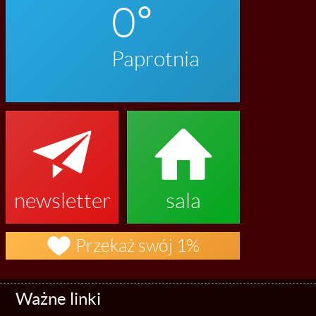
0
Paprotnia


newsletter
sala

Przekaż swój 1%
Ważne linki