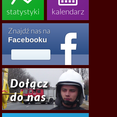
statystyki
kalendarz

Znajdź nas na
Facebooku




2020