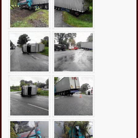

fałszywe alarmy