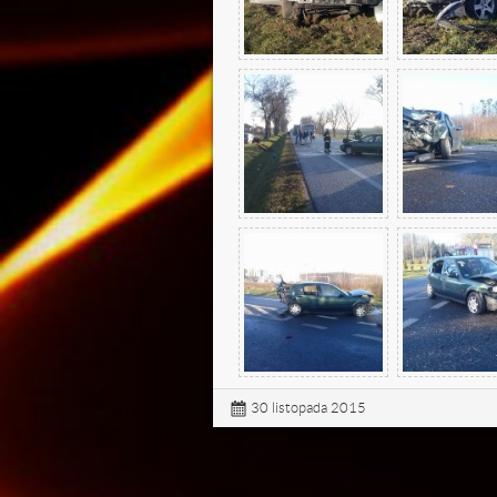

f
30 listopada 2015