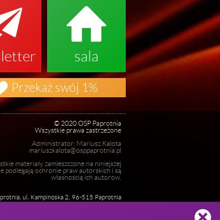


letter
sala

Przekaż swój 1%
© 2020 OSP Paprotnia
Wszystkie prawa zastrzeżone
Administrator: Mariusz Kalota
mariuszkalota@osppaprotnia.pl
tkie materiały zamieszczone na niniejszej
ie podlegają ochronie praw autorskich i są
własnością ich autorów.
rotnia, ul. Kampinoska 2, 96-515 Paprotnia
