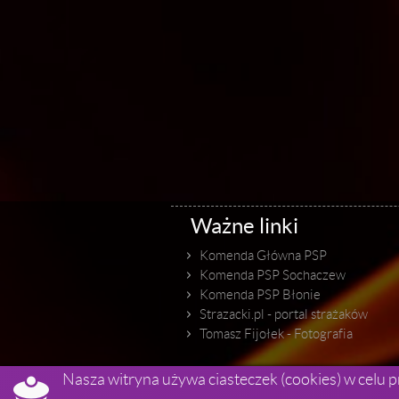
Ważne linki
Komenda Główna PSP
Komenda PSP Sochaczew
Komenda PSP Błonie
Strazacki.pl - portal strażaków
Tomasz Fijołek - Fotografia

Nasza witryna używa ciasteczek (cookies) w celu p