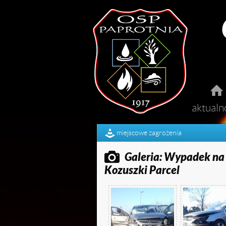

aktualn

p
miejscowe zagrożenia

m

Galeria: Wypadek na 

Kozuszki Parcel
ć


u

o