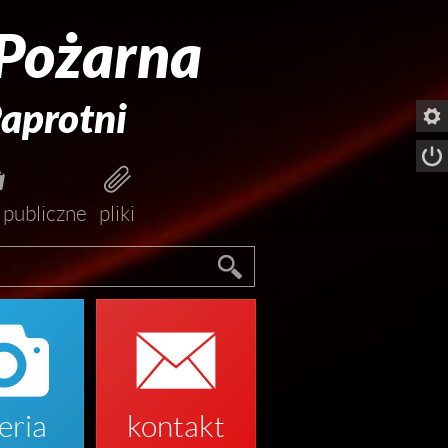
 Pożarna
aprotni




 publiczne
pliki


eria
kontakt