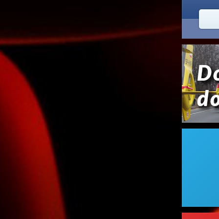


2