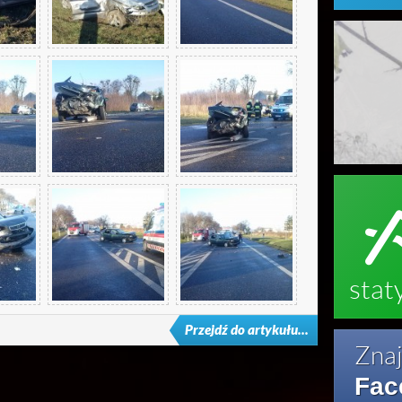
ałszywe alarmy
stat
Przejdź do artykułu...
Znaj
Fac