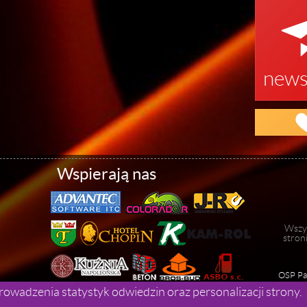
news
Wspierają nas
Wszys
stron
OSP Pap
rowadzenia statystyk odwiedzin oraz personalizacji strony.