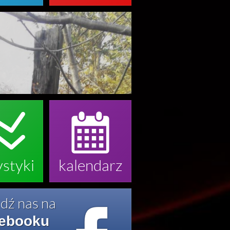


ystyki
kalendarz
dź nas na
ebooku