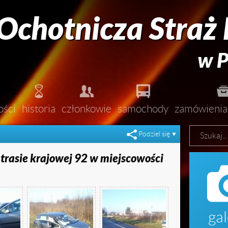
Ochotnicza Straż
w P



ości
historia
członkowie
samochody
zamówienia

ożary
zarząd
Podziel się

iejscowe zagrożenia
dołącz do nas!
trasie krajowej 92 w miejscowości
wiczenia
zawody
roczystości
gal
głoszenia