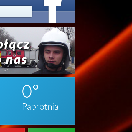



020
0
Paprotnia