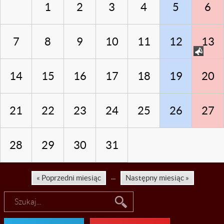
1
2
3
4
5
6

fałszywe alarmy
7
8
9
10
11
12
13

14
15
16
17
18
19
20
21
22
23
24
25
26
27
28
29
30
31
...
« Poprzedni miesiąc
Następny miesiąc »