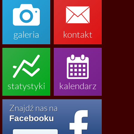


galeria
kontakt


statystyki
kalendarz

Znajdź nas na
Facebooku



