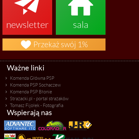


newsletter
sala

Przekaż swój 1%
Ważne linki
Komenda Główna PSP
Komenda PSP Sochaczew
Komenda PSP Błonie
Strazacki.pl - portal strażaków
Tomasz Fijołek - Fotografia
Wspierają nas