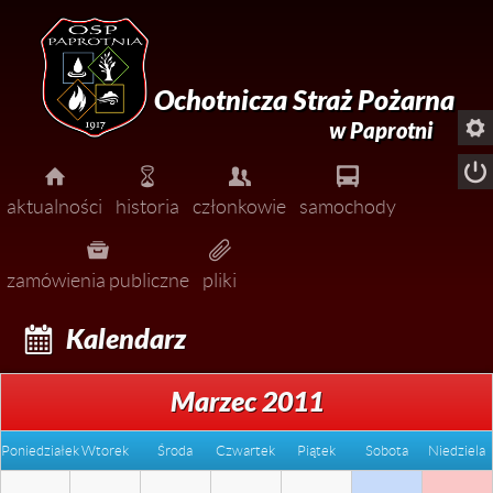
Ochotnicza Straż Pożarna

w Paprotni





aktualności
historia
członkowie
samochody




pożary
zarząd
zamówienia publiczne
pliki


miejscowe zagrożenia
dołącz do nas!

Kalendarz

ćwiczenia

zawody
Marzec 2011

uroczystości
Poniedziałek
Wtorek
Środa
Czwartek
Piątek
Sobota
Niedziela

ogłoszenia