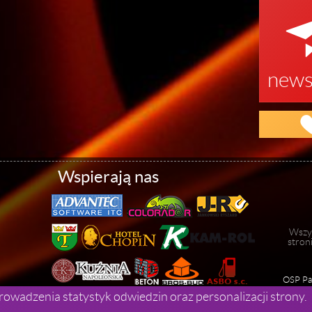
news
Wspierają nas
Wszys
stron
OSP Pap
rowadzenia statystyk odwiedzin oraz personalizacji strony.