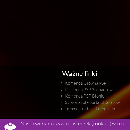
Ważne linki
Komenda Główna PSP
Komenda PSP Sochaczew
Komenda PSP Błonie
Strazacki.pl - portal strażaków
Tomasz Fijołek - Fotografia

Nasza witryna używa ciasteczek (cookies) w celu p