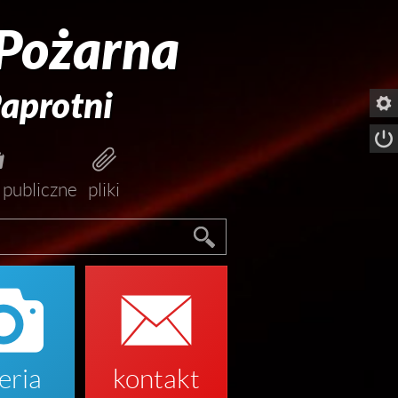
 Pożarna
aprotni




 publiczne
pliki


eria
kontakt