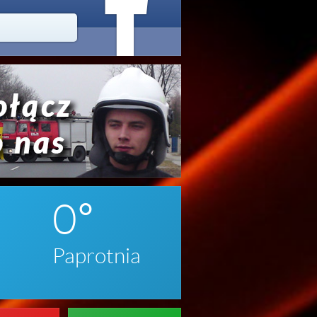



020
0
Paprotnia