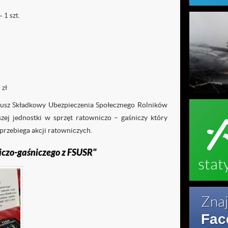
ałszywe alarmy
 1 szt.
 zł
usz Składkowy Ubezpieczenia Społecznego Rolników
ej jednostki w sprzęt ratowniczo – gaśniczy który
 przebiega akcji ratowniczych.
iczo-gaśniczego z FSUSR"
stat
Znaj
Fac