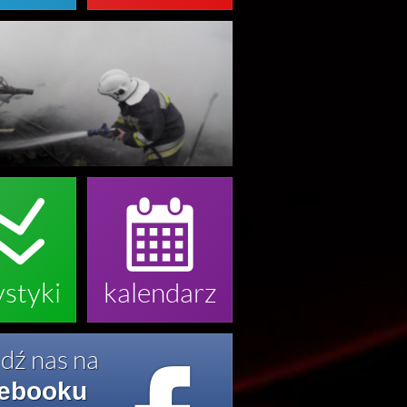


ystyki
kalendarz
dź nas na
ebooku