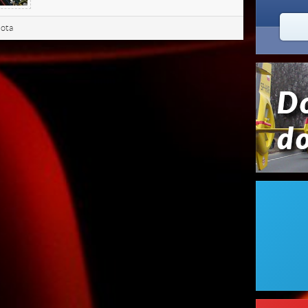


2
lota