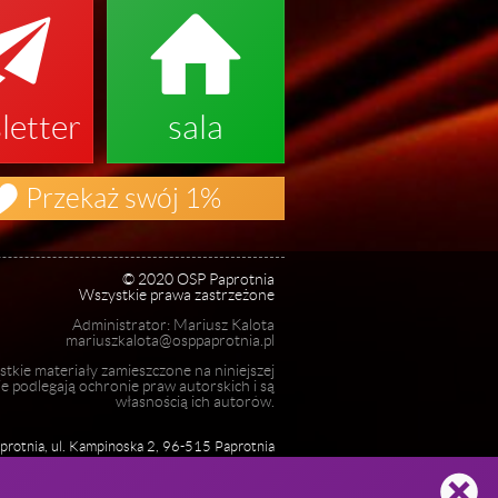


letter
sala

Przekaż swój 1%
© 2020 OSP Paprotnia
Wszystkie prawa zastrzeżone
Administrator: Mariusz Kalota
mariuszkalota@osppaprotnia.pl
tkie materiały zamieszczone na niniejszej
ie podlegają ochronie praw autorskich i są
własnością ich autorów.
rotnia, ul. Kampinoska 2, 96-515 Paprotnia
