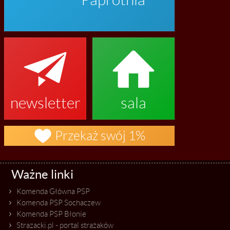


newsletter
sala

Przekaż swój 1%
Ważne linki
Komenda Główna PSP
Komenda PSP Sochaczew
Komenda PSP Błonie
Strazacki.pl - portal strażaków