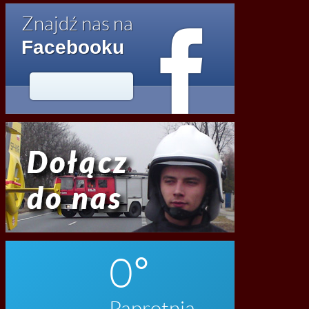

Znajdź nas na
Facebooku




2020
0
Paprotnia