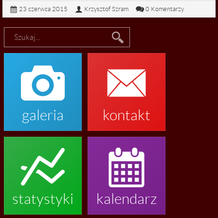
23 czerwca 2015
Krzysztof Szram
0 Komentarzy


galeria
kontakt


statystyki
kalendarz