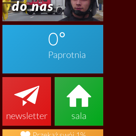
0
Paprotnia


newsletter
sala

Przekaż swój 1%