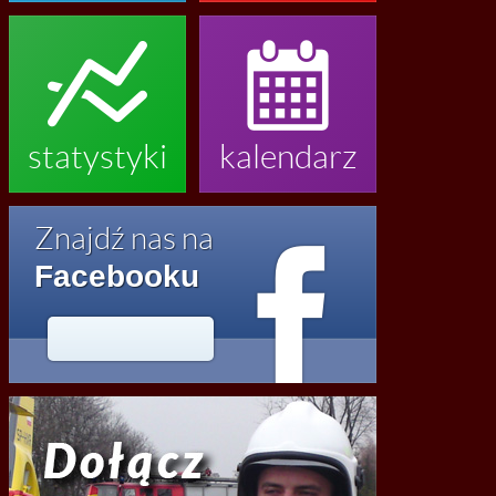


statystyki
kalendarz

Znajdź nas na
Facebooku




2020