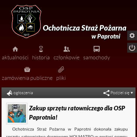
Ochotnicza Straż Pożarna

w Paprotni





aktualności
historia
członkowie
samochody




pożary
zarząd
zamówienia publiczne
pliki


miejscowe zagrożenia
dołącz do nas!
ogłoszenia
Podziel się

ćwiczenia
Zakup sprzętu ratowniczego dla OSP

zawody
Paprotnia!

uroczystości
Ochotnicza Straż Pożarna w Paprotni dokonała zakupu

ogłoszenia
sprzętu ratownictwa drogowego HOLMATRO w postaci pompy,