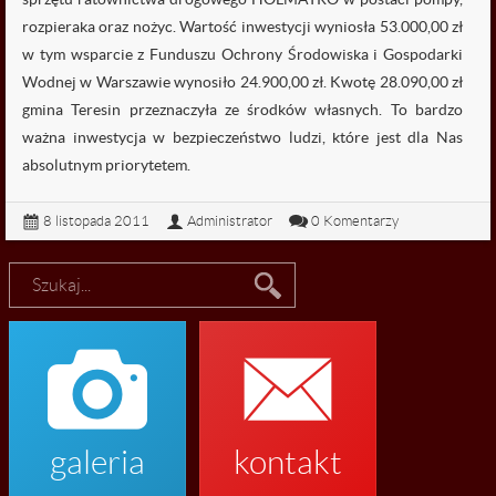

fałszywe alarmy
rozpieraka oraz nożyc. Wartość inwestycji wyniosła 53.000,00 zł
w tym wsparcie z Funduszu Ochrony Środowiska i Gospodarki
Wodnej w Warszawie wynosiło 24.900,00 zł. Kwotę 28.090,00 zł
gmina Teresin przeznaczyła ze środków własnych. To bardzo
ważna inwestycja w bezpieczeństwo ludzi, które jest dla Nas
absolutnym priorytetem.
8 listopada 2011
Administrator
0 Komentarzy


galeria
kontakt