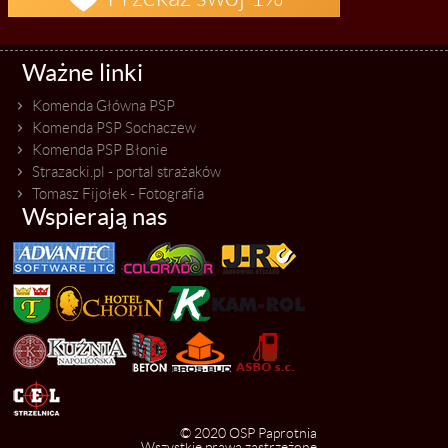
Ważne linki
Komenda Główna PSP
Komenda PSP Sochaczew
Komenda PSP Błonie
Strazacki.pl - portal strażaków
Tomasz Fijołek - Fotografia
Wspierają nas
© 2020 OSP Paprotnia
Wszystkie prawa zastrzeżone