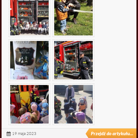

fałszywe alarmy
Przejdź do artykułu...
19 maja 2023