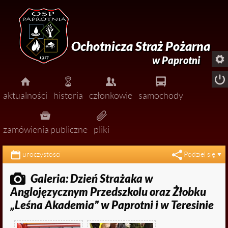
Ochotnicza Straż Pożarna

w Paprotni





aktualności
historia
członkowie
samochody




pożary
zarząd
zamówienia publiczne
pliki


miejscowe zagrożenia
dołącz do nas!
uroczystości
Podziel się

ćwiczenia

Galeria: Dzień Strażaka w

zawody
Anglojęzycznym Przedszkolu oraz Żłobku

uroczystości
„Leśna Akademia” w Paprotni i w Teresinie

ogłoszenia