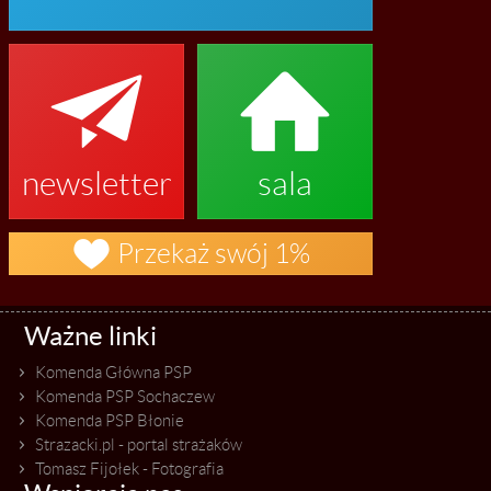


newsletter
sala

Przekaż swój 1%
Ważne linki
Komenda Główna PSP
Komenda PSP Sochaczew
Komenda PSP Błonie
Strazacki.pl - portal strażaków
Tomasz Fijołek - Fotografia