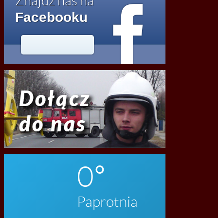

Znajdź nas na
Facebooku




2020
0
Paprotnia