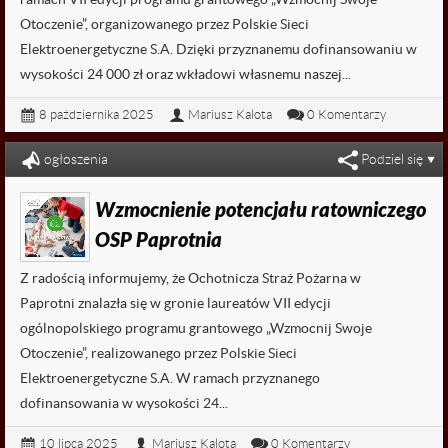

fałszywe alarmy
Otoczenie”, organizowanego przez Polskie Sieci
Elektroenergetyczne S.A. Dzięki przyznanemu dofinansowaniu w
wysokości 24 000 zł oraz wkładowi własnemu naszej...
8 października 2025
Mariusz Kalota
0 Komentarzy
Czytaj dalej...
ogłoszenia
Podziel się
Wzmocnienie potencjału ratowniczego
OSP Paprotnia
Z radością informujemy, że Ochotnicza Straż Pożarna w
Paprotni znalazła się w gronie laureatów VII edycji
ogólnopolskiego programu grantowego „Wzmocnij Swoje
Otoczenie”, realizowanego przez Polskie Sieci
Elektroenergetyczne S.A. W ramach przyznanego
dofinansowania w wysokości 24...
10 lipca 2025
Mariusz Kalota
0 Komentarzy