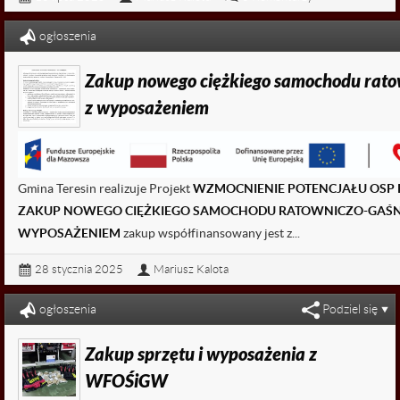
Czytaj dalej...
ogłoszenia
Zakup nowego ciężkiego samochodu rato
z wyposażeniem
Gmina Teresin realizuje Projekt
WZMOCNIENIE POTENCJAŁU OSP 
ZAKUP NOWEGO CIĘŻKIEGO SAMOCHODU RATOWNICZO-GAŚN
WYPOSAŻENIEM
zakup współfinansowany jest z...
28 stycznia 2025
Mariusz Kalota
ogłoszenia
Podziel się
Zakup sprzętu i wyposażenia z
WFOŚiGW