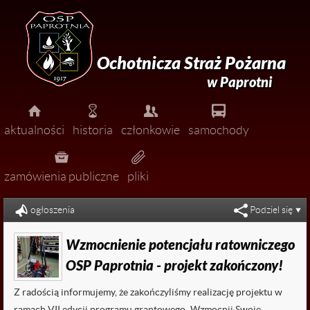
Ochotnicza Straż Pożarna
w Paprotni




aktualności
historia
członkowie
samochody




pożary
zarząd
zamówienia publiczne
pliki


miejscowe zagrożenia
dołącz do nas!
ogłoszenia
Podziel się

ćwiczenia
Wzmocnienie potencjału ratowniczego

zawody
OSP Paprotnia - projekt zakończony!

uroczystości
Z radością informujemy, że zakończyliśmy realizację projektu w

ogłoszenia
ramach VII edycji programu grantowego „Wzmocnij Swoje