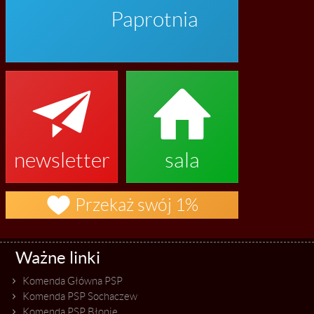
Paprotnia


newsletter
sala

Przekaż swój 1%
Ważne linki
Komenda Główna PSP
Komenda PSP Sochaczew
Komenda PSP Błonie