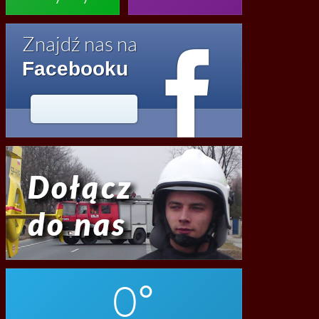

Znajdź nas na
Facebooku




2020
0