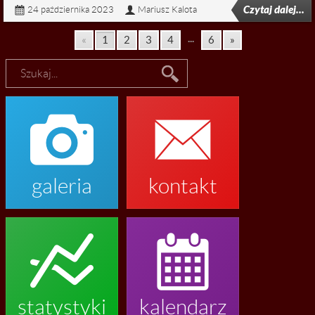
Czytaj dalej...
24 października 2023
Mariusz Kalota
...
«
1
2
3
4
6
»


galeria
kontakt


statystyki
kalendarz