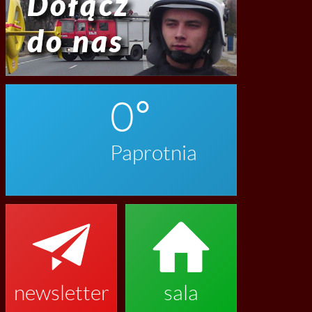
0
Paprotnia


newsletter
sala