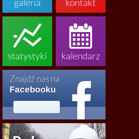
galeria
kontakt


statystyki
kalendarz

Znajdź nas na
Facebooku




2020