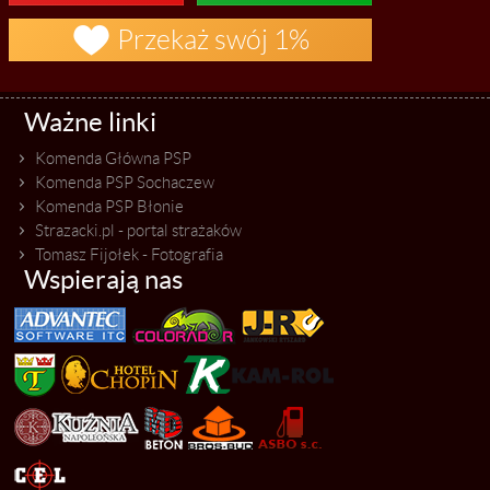

Przekaż swój 1%
Ważne linki
Komenda Główna PSP
Komenda PSP Sochaczew
Komenda PSP Błonie
Strazacki.pl - portal strażaków
Tomasz Fijołek - Fotografia
Wspierają nas