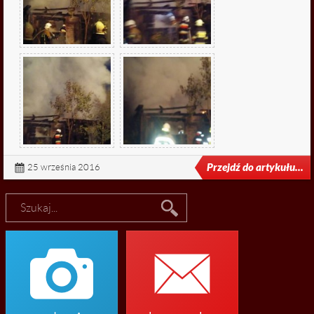

fałszywe alarmy
Przejdź do artykułu...
25 września 2016

