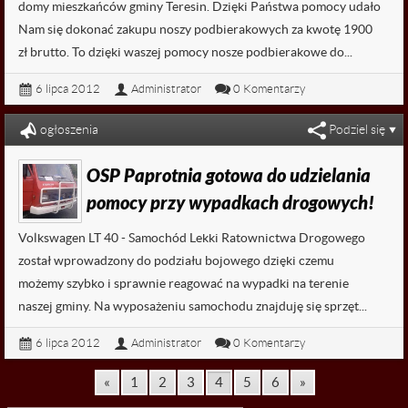
domy mieszkańców gminy Teresin. Dzięki Państwa pomocy udało
Nam się dokonać zakupu noszy podbierakowych za kwotę 1900
zł brutto. To dzięki waszej pomocy nosze podbierakowe do...
6 lipca 2012
Administrator
0 Komentarzy
Czytaj dalej...
ogłoszenia
Podziel się
OSP Paprotnia gotowa do udzielania
pomocy przy wypadkach drogowych!
Volkswagen LT 40 - Samochód Lekki Ratownictwa Drogowego
został wprowadzony do podziału bojowego dzięki czemu
możemy szybko i sprawnie reagować na wypadki na terenie
naszej gminy. Na wyposażeniu samochodu znajduję się sprzęt...
6 lipca 2012
Administrator
0 Komentarzy
Czytaj dalej...
«
1
2
3
4
5
6
»