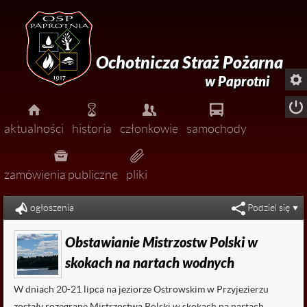
Ochotnicza Straż Pożarna

w Paprotni





aktualności
historia
członkowie
samochody




pożary
zarząd
zamówienia publiczne
pliki


miejscowe zagrożenia
dołącz do nas!
ogłoszenia
Podziel się

ćwiczenia
Obstawianie Mistrzostw Polski w

zawody
skokach na nartach wodnych

uroczystości
W dniach 20-21 lipca na jeziorze Ostrowskim w Przyjezierzu

ogłoszenia
zostały rozegrane Mistrzostwa Polski w skokach na nartach