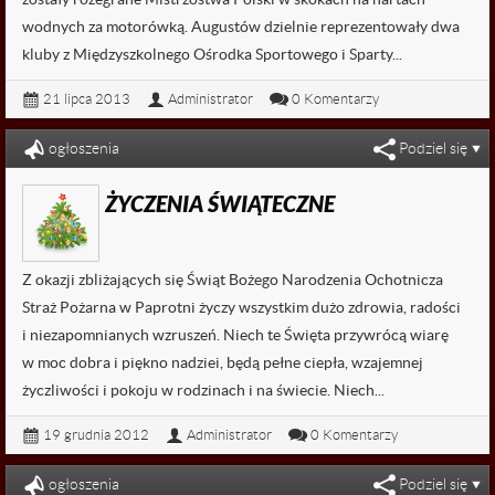

fałszywe alarmy
wodnych za motorówką. Augustów dzielnie reprezentowały dwa
kluby z Międzyszkolnego Ośrodka Sportowego i Sparty...
21 lipca 2013
Administrator
0 Komentarzy
Czytaj dalej...
ogłoszenia
Podziel się
ŻYCZENIA ŚWIĄTECZNE
Z okazji zbliżających się Świąt Bożego Narodzenia Ochotnicza
Straż Pożarna w Paprotni życzy wszystkim dużo zdrowia, radości
i niezapomnianych wzruszeń. Niech te Święta przywrócą wiarę
w moc dobra i piękno nadziei, będą pełne ciepła, wzajemnej
życzliwości i pokoju w rodzinach i na świecie. Niech...
19 grudnia 2012
Administrator
0 Komentarzy
Czytaj dalej...
ogłoszenia
Podziel się