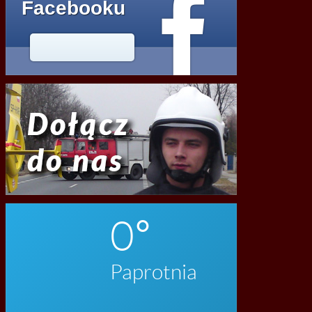

Facebooku




2020
0
Paprotnia