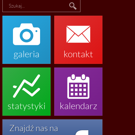


galeria
kontakt


statystyki
kalendarz
Znajdź nas na