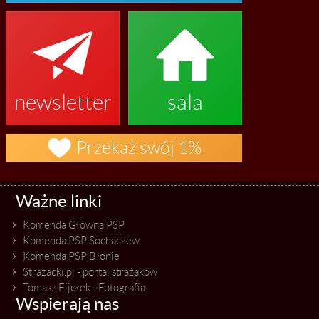


newsletter
sala

Przekaż swój 1%
Ważne linki
Komenda Główna PSP
Komenda PSP Sochaczew
Komenda PSP Błonie
Strazacki.pl - portal strażaków
Tomasz Fijołek - Fotografia
Wspierają nas